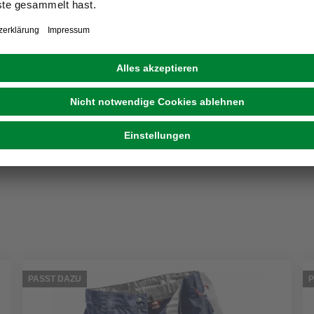
HEIM
Maulkorb für Hunde, Größe: Gr. 2, Rindsleder,
natur
20,99 €
PASST DAZU
P