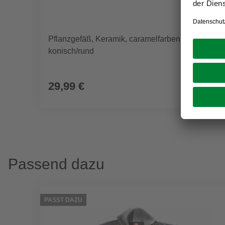
Pflanzgefäß, Keramik, caramelfarben,
konisch/rund
29,99 €
Passend dazu
PASST DAZU