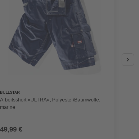
BULLSTAR
BULLST
Arbeitsshort »ULTRA«, Polyester/Baumwolle,
Arbeit
marine
marin
49,99 €
49,9