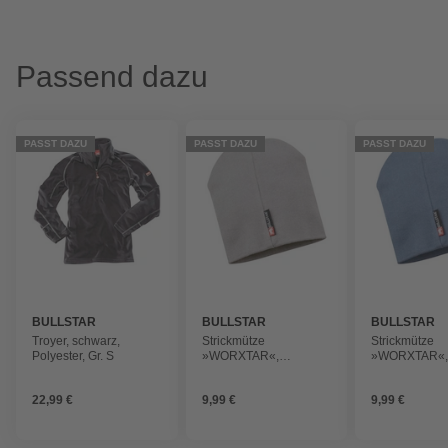
Passend dazu
PASST DAZU
PASST DAZU
PASST DAZU
BULLSTAR
BULLSTAR
BULLSTAR
Troyer, schwarz,
Strickmütze
Strickmütze
Polyester, Gr. S
»WORXTAR«,
»WORXTAR«
Baumwolle, grau
Baumwolle, t
22,99 €
9,99 €
9,99 €