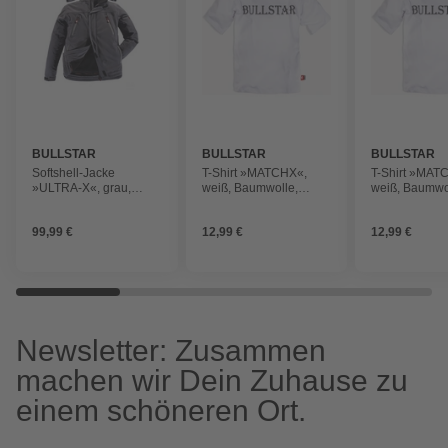
BULLSTAR
BULLSTAR
BULLSTAR
Softshell-Jacke
T-Shirt »MATCHX«,
T-Shirt »MAT
»ULTRA-X«, grau,
weiß, Baumwolle,
weiß, Baumwo
Polyester/Elasthan, Gr.
Größe: XL
Größe: M
M
99,99 €
12,99 €
12,99 €
Newsletter: Zusammen
machen wir Dein Zuhause zu
einem schöneren Ort.