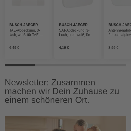
BUSCH-JAEGER
BUSCH-JAEGER
BUSCH-JAE
TAE-Abdeckung, 3-
SAT-Abdeckung, 3-
Antennenabd
fach, weiß, für TAE-
Loch, alpinweiß, für
2-Loch, alpinw
Dosen
TAE-Dosen
BK-Dosen
6,49 €
4,19 €
3,99 €
Newsletter: Zusammen
machen wir Dein Zuhause zu
einem schöneren Ort.