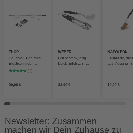
THOR
WEBER
NAPOLEON
Grillspieß, Edelstahl,
Grillbesteck, 2-tlg
Grillbürste, drei
Elektroantrieb -
black, Edelstahl -
aus Messing - 
silberfarben
silberfarben
(1)
99,99 €
33,99 €
19,99 €
Newsletter: Zusammen
machen wir Dein Zuhause zu