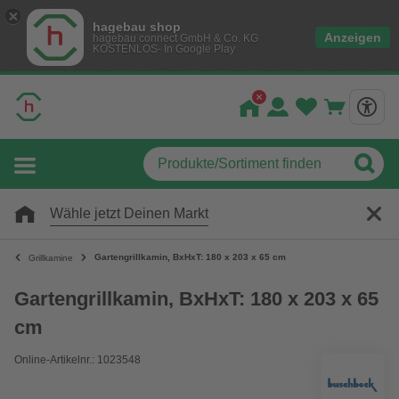
hagebau shop
Anzeigen
hagebau connect GmbH & Co. KG
KOSTENLOS- In Google Play
Wähle jetzt Deinen Markt
Gartengrillkamin, BxHxT: 180 x 203 x 65 cm
Grillkamine
Gartengrillkamin, BxHxT: 180 x 203 x 65
cm
Online-Artikelnr.: 1023548