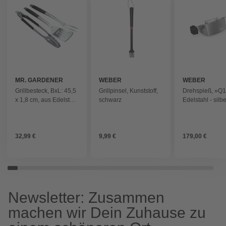
MR. GARDENER
WEBER
WEBER
Grillbesteck, BxL: 45,5
Grillpinsel, Kunststoff,
Drehspieß, »Q
x 1,8 cm, aus Edelstahl
schwarz
Edelstahl - silb
- silberfarben
32,99 €
9,99 €
179,00 €
Newsletter: Zusammen
machen wir Dein Zuhause zu