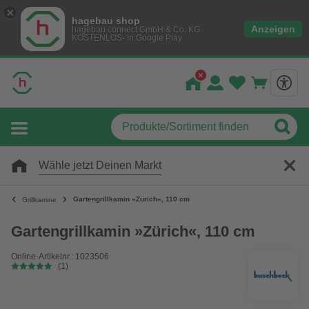
hagebau shop
Anzeigen
hagebau connect GmbH & Co. KG
KOSTENLOS- In Google Play
Wähle jetzt Deinen Markt
Gartengrillkamin »Zürich«, 110 cm
Grillkamine
Gartengrillkamin »Zürich«, 110 cm
Online-Artikelnr.: 1023506
(1)