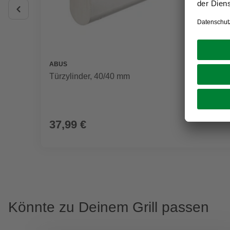
ABUS
Türzylinder, 40/40 mm
37,99 €
Könnte zu Deinem Grill passen