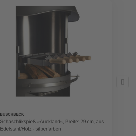
BUSCHBECK
WEBER
Schaschlikspieß »Auckland«, Breite: 29 cm, aus
Gemüse
Edelstahl/Holz - silberfarben