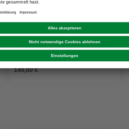
CAMPINGAZ
Gasgrill »TM- 400 Caravan connect«, 1 Brenner,
Grillfläche: ø 36 cm
149,00 €