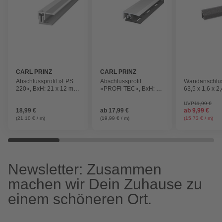
CARL PRINZ
CARL PRINZ
Abschlussprofil »LPS
Abschlussprofil
Wandanschluss
220«, BxH: 21 x 12 mm,
»PROFI-TEC«, BxH: 28
63,5 x 1,6 x 2
versenkt gelocht
x 15 mm, verdeckte
(BxHxT), Torr
Befestigung
Anthrazit
UVP
11,99 €
18,99 €
ab
17,99 €
ab
9,99 €
(21,10 € / m)
(19,99 € / m)
(15,73 € / m)
Newsletter: Zusammen
machen wir Dein Zuhause zu
einem schöneren Ort.