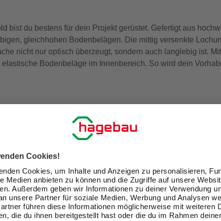
ist du bestens für dein Projekt gerüstet. Gefertigt aus hochw
igen, gleichhohen Bodenbelägen. Die mittig versenkte Lochung
he nicht nur optisch überzeugt, sondern auch langlebig ist. Mi
und elastische Bodenbeläge im Innenbereich. So wird dein Vorha