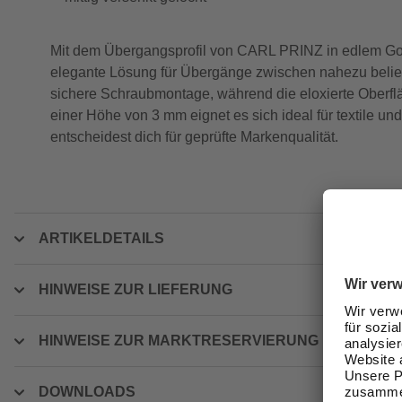
Mit dem Übergangsprofil von CARL PRINZ in edlem Gold b
elegante Lösung für Übergänge zwischen nahezu belieb
sichere Schraubmontage, während die eloxierte Oberfläc
einer Höhe von 3 mm eignet es sich ideal für textile 
entscheidest dich für geprüfte Markenqualität.
ARTIKELDETAILS
HINWEISE ZUR LIEFERUNG
HINWEISE ZUR MARKTRESERVIERUNG
DOWNLOADS