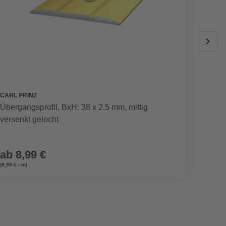
CARL PRINZ
HELD M
Übergangsprofil, BxH: 38 x 2.5 mm, mittig
Wascht
versenkt gelocht
ab
8,99 €
ab
3
(8,99 € / m)