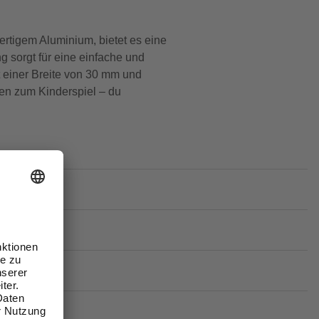
ertigem Aluminium, bietet es eine
 sorgt für eine einfache und
t einer Breite von 30 mm und
ben zum Kinderspiel – du