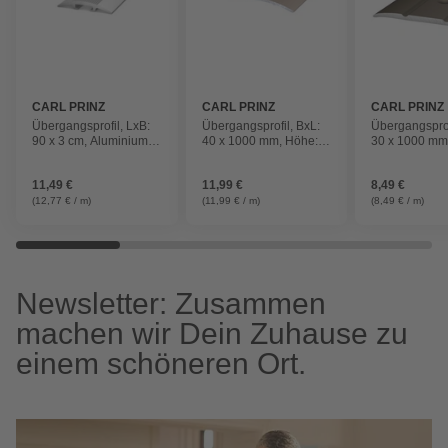
CARL PRINZ
CARL PRINZ
CARL PRINZ
Übergangsprofil, LxB:
Übergangsprofil, BxL:
Übergangsprof
90 x 3 cm, Aluminium,
40 x 1000 mm, Höhe: 5
30 x 1000 mm
silberfarben
mm, edelstahlfarben
mm, sahara-b
11,49 €
11,99 €
8,49 €
(12,77 € / m)
(11,99 € / m)
(8,49 € / m)
Newsletter: Zusammen
machen wir Dein Zuhause zu
einem schöneren Ort.