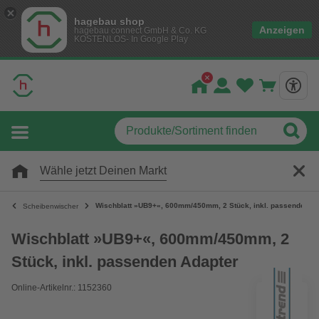
hagebau shop
Anzeigen
hagebau connect GmbH & Co. KG
KOSTENLOS- In Google Play
Wähle jetzt Deinen Markt
Wischblatt »UB9+«, 600mm/450mm, 2 Stück, inkl. passenden A
Scheibenwischer
Wischblatt »UB9+«, 600mm/450mm, 2
Stück, inkl. passenden Adapter
Online-Artikelnr.: 1152360