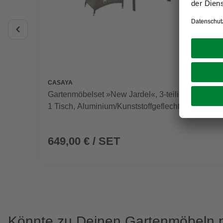
CASAYA
Gartenmöbelset »New Jardel«, 3-teilig, 2 Stühle,
1 Tisch, Aluminium/Kunststoffgeflecht, grau
649,00 € / SET
Könnte zu Deinen Gartenmöbeln 