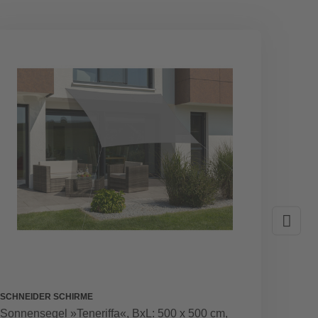
SCHNEIDER SCHIRME
DOPPL
Sonnensegel »Teneriffa«, BxL: 500 x 500 cm,
Pendel