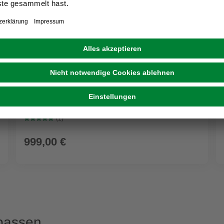
CASAYA
Diningset »Louanne«, 8 Sitzplätze,
Stahl/Polyrattan, inkl. Auflagen
(1)
999,00 €
passen