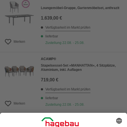
Loungemöbel-Gruppe, Gartenmöbelset, anthrazit
1.639,00 €
Verfügbarkeit im Markt prüfen
lieferbar
Merken
Zustellung 22.08. - 25.08.
ACAMP®
Stapelsessel-Set »MANHATTAN«, 4 Sitzplätze,
Aluminium, inkl. Auflagen
719,00 €
Verfügbarkeit im Markt prüfen
lieferbar
Merken
Zustellung 22.08. - 25.08.
1
von
26