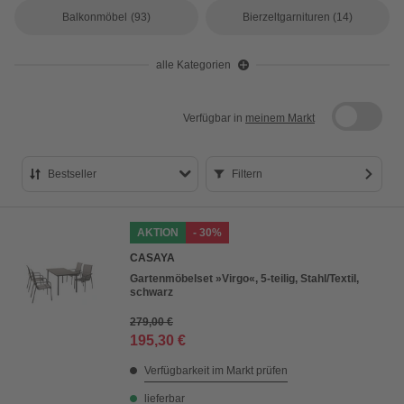
Balkonmöbel
(93)
Bierzeltgarnituren
(14)
alle Kategorien
Verfügbar in
meinem Markt
Bestseller
Filtern
Bestseller
AKTION
- 30%
Preis aufsteigend
CASAYA
Preis absteigend
Gartenmöbelset »Virgo«, 5-teilig, Stahl/Textil,
schwarz
Bewertung
279,00 €
195,30 €
Verfügbarkeit im Markt prüfen
lieferbar