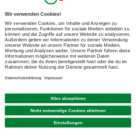
Tolle Gartenmöbel-Sets und
Terrassenmöbel online kaufen für Deinen
Garten
Eine Kombination aus einem Tisch und passenden
Sitzgelegenheiten auf bequemen Stühlen oder
großzügigen Bänken mit dicken Polstern lässt Dich
lauschige Sommerabende und Grillfeste mit Deiner
Familie oder mit Freunden in vollen Zügen genießen. Ob
für einen kleinen Balkon oder eine geräumige Terrasse:
Für jeden Bedarf kannst Du passende
Gartenmöbel-Sets
und
Terrassenmöbel
online bestellen.
Welche Elemente gehören zu
Gartenmöbelsets?