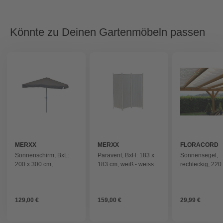
Könnte zu Deinen Gartenmöbeln passen
MERXX
MERXX
FLORACORD
Sonnenschirm, BxL:
Paravent, BxH: 183 x
Sonnensegel,
200 x 300 cm,
183 cm, weiß - weiss
rechteckig, 220
Polyester/Aluminium -
cm - weiss
grau
129,00 €
159,00 €
29,99 €