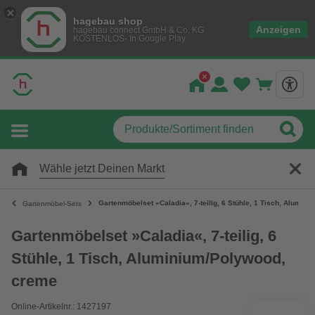
hagebau shop
Anzeigen
hagebau connect GmbH & Co. KG
KOSTENLOS- In Google Play
Wähle jetzt Deinen Markt
Gartenmöbelset »Caladia«, 7-teilig, 6 Stühle, 1 Tisch, Alumin
Gartenmöbel-Sets
Gartenmöbelset »Caladia«, 7-teilig, 6
Stühle, 1 Tisch, Aluminium/Polywood,
creme
Online-Artikelnr.: 1427197