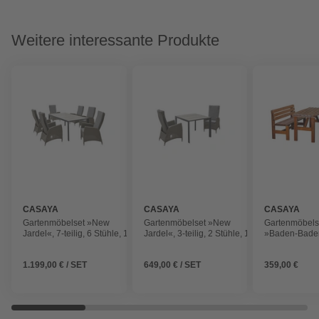
Weitere interessante Produkte
CASAYA
CASAYA
CASAYA
Gartenmöbelset »New
Gartenmöbelset »New
Gartenmöbels
Jardel«, 7-teilig, 6 Stühle, 1
Jardel«, 3-teilig, 2 Stühle, 1
»Baden-Baden
Tisch,
Tisch,
teilig, 1 Tisch 
Aluminium/Kunststoffgeflecht,
Aluminium/Kunststoffgeflecht,
Bänke, Fichte
1.199,00 € / SET
649,00 € / SET
359,00 €
grau
grau
braun