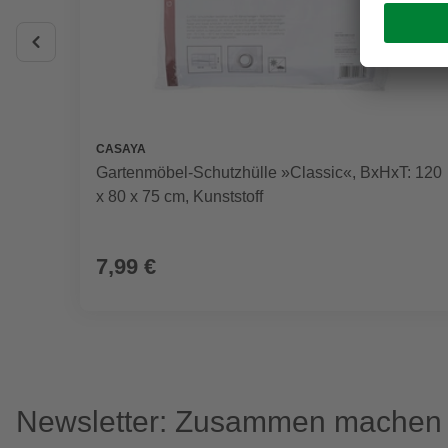
CASAYA
Gartenmöbel-Schutzhülle »Classic«, BxHxT: 120
x 80 x 75 cm, Kunststoff
7,99 €
Newsletter: Zusammen machen w