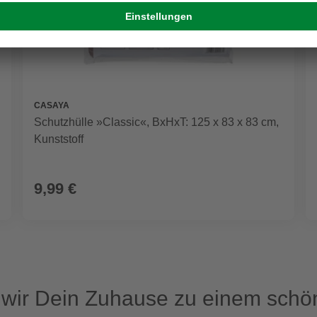
CASAYA
Schutzhülle »Classic«, BxHxT: 125 x 83 x 83 cm,
Kunststoff
9,99 €
ir Dein Zuhause zu einem schön