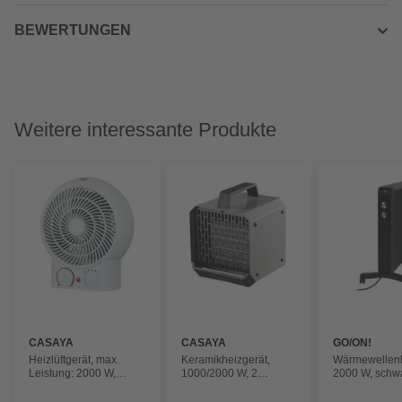
BEWERTUNGEN
Weitere interessante Produkte
CASAYA
CASAYA
GO/ON!
Heizlüftgerät, max.
Keramikheizgerät,
Wärmewellen
Leistung: 2000 W,
1000/2000 W, 2
2000 W, schw
Netzanschluss
Heizstufen