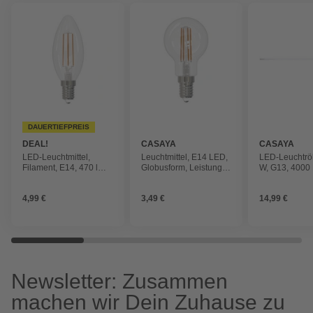
DAUERTIEFPREIS
DEAL!
CASAYA
CASAYA
LED-Leuchtmittel,
Leuchtmittel, E14 LED,
LED-Leuchtröh
Filament, E14, 470 lm,
Globusform, Leistung:
W, G13, 4000 
3er Pack
470 lm
neutralweiß, 
4,99 €
3,49 €
14,99 €
Newsletter: Zusammen
machen wir Dein Zuhause zu