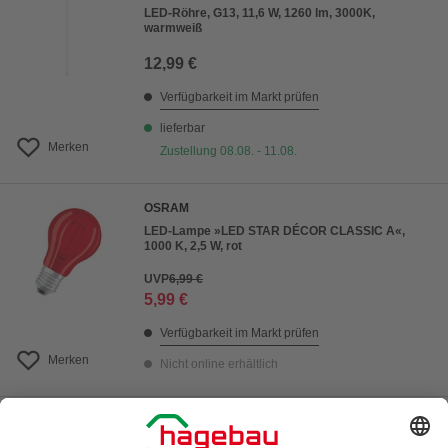
LED-Röhre, G13, 11,6 W, 1260 lm, 3000K,
warmweiß
12,99 €
Verfügbarkeit im Markt prüfen
lieferbar
Merken
Zustellung 08.08. - 11.08.
OSRAM
LED-Lampe »LED STAR DÉCOR CLASSIC A«,
1000 K, 2,5 W, rot
UVP
6,99 €
5,99 €
Verfügbarkeit im Markt prüfen
Merken
Nicht online erhältlich
OSRAM
LED-Lampe »LED PIN G9«, 2700 K, 2,6 W,