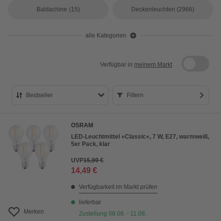
Baldachine
(15)
Deckenleuchten
(2966)
alle Kategorien
Verfügbar in
meinem Markt
Bestseller
Filtern
Bestseller
OSRAM
Preis aufsteigend
LED-Leuchtmittel »Classic«, 7 W, E27, warmweiß,
5er Pack, klar
Preis absteigend
UVP
15,99 €
Bewertung
14,49 €
Verfügbarkeit im Markt prüfen
lieferbar
Merken
Zustellung 08.08. - 11.08.