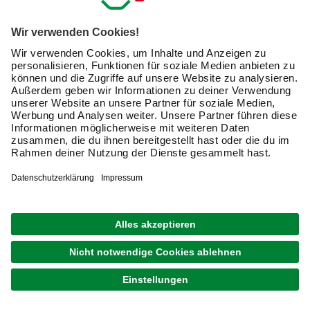
mehrfarbig
UVP
12,99 € / Paket
10,99 € / Paket
Verfügbarkeit im Markt prüfen
Merken
Nicht online erhältlich
1
von
20
Verwandte Suchbegriffe
LED-Leuchtstoffröhre
LED Birnen dimmbar
Glühbirnen und Co. - Leuchtmittel als
wirkungsvolles Gestaltungselement