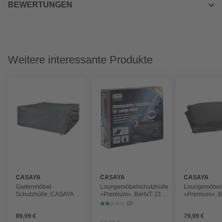
BEWERTUNGEN
Weitere interessante Produkte
CASAYA
CASAYA
CASAYA
Gartenmöbel-
Loungemöbelschutzhülle
Loungemöbels
Schutzhülle, CASAYA
»Premium«, BxHxT: 210
»Premium«, B
Schutzhülle Premium,
x 85 x 270 cm,
x 90 x 245 cm
(2)
205x205x82cm,
Kunstfaser
Kunstfaser
89,99 €
79,99 €
atmungsaktiv