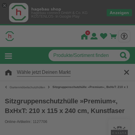
hagebau shop
Anzeigen
hagebau connect GmbH & Co. KG
KOSTENLOS- In Google Play
Wähle jetzt Deinen Markt
Sitzgruppenschutzhülle »Premium«, BxHxT: 210 x 115 x
Gartenmöbelschutzhüllen
Sitzgruppenschutzhülle »Premium«,
BxHxT: 210 x 115 x 240 cm, Kunstfaser
Online-Artikelnr.: 1127706