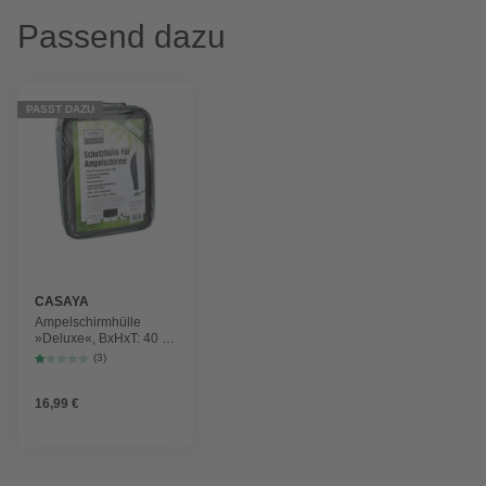
Passend dazu
PASST DAZU
CASAYA
Ampelschirmhülle
»Deluxe«, BxHxT: 40 x
260 x 69 cm,
(3)
Kunstfaser
16,99 €