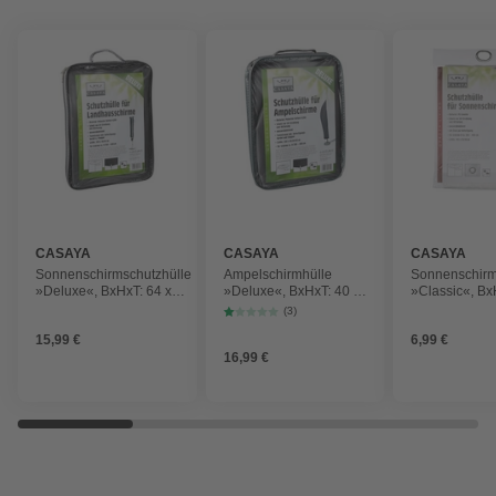
CASAYA
CASAYA
CASAYA
Sonnenschirmschutzhülle
Ampelschirmhülle
Sonnenschirm
»Deluxe«, BxHxT: 64 x
»Deluxe«, BxHxT: 40 x
»Classic«, Bx
240 x 40 cm, Kunstfaser
260 x 69 cm,
195 x 58 cm, K
(3)
Kunstfaser
15,99 €
6,99 €
16,99 €