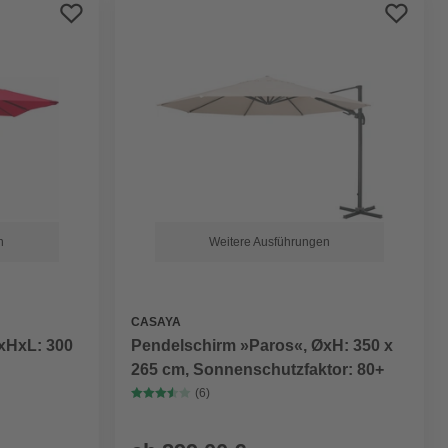
Preis aufsteigend
Preis absteigend
Bewertung
n
Weitere Ausführungen
CASAYA
xHxL: 300
Pendelschirm »Paros«, ØxH: 350 x
265 cm, Sonnenschutzfaktor: 80+
(6)