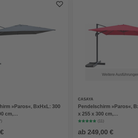
Weitere Ausführunge
CASAYA
hirm »Paros«, BxHxL: 300
Pendelschirm »Paros«, B
00 cm,
x 255 x 300 cm,
hutzfaktor: 80+
Sonnenschutzfaktor: 80+
7)
(11)
 €
ab
249,00 €