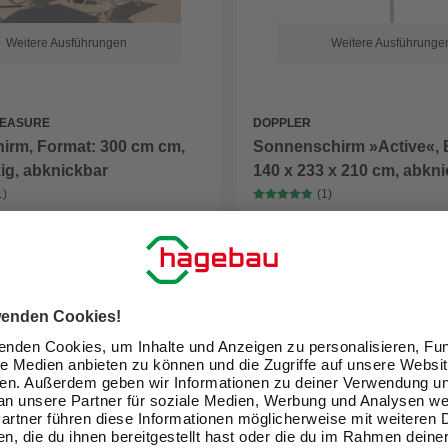
Weitere Ausführungen
Weitere Ausführunge
LEASURE
DOPPLER
irm, Format: 300 cm cm,
Sonnenschirm »Active«,
ig, abknickbar
140 x 233 x 210 cm, abkni
Sonnenschutzfaktor: 50+
1)
(1)
,00 €
ab
179,00 €
eit im Markt prüfen
Verfügbarkeit im Markt prüfen
lieferbar
 11.08. - 13.08.
Zustellung 13.08. - 15.08.
GARTENMÖBEL