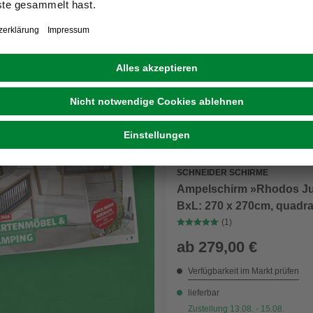
& CAMPING
Digital und voller
Inspiration
Weitere Ausführunge
SCHNEIDER SCHIRME
Ampelschirm »Rhodos Ju
BxL: 270 x 270cm, quadra
Sonnenschutzfaktor: 50+
(1)
ab
279,00 €
Verfügbarkeit im Markt prüfen
lieferbar
Zustellung 13.08. - 15.08.