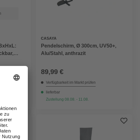
n
CASAYA
 BxHxL:
Pendelschirm, Ø 300cm, UV50+,
ckbar,
Alu/Stahl, anthrazit
89,99 €
Verfügbarkeit im Markt prüfen
lieferbar
Zustellung 08.08. - 11.08.