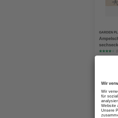
GARDEN P
Ampelsch
sechseck
(
ab
109
Verfügbark
lieferbar
Zustellung