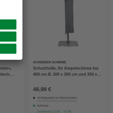
n
SCHNEIDER SCHIRME
nior«,
Schutzhülle, für Ampelschirme bis
tisch,
400 cm Ø, 300 x 300 cm und 350 x
260 cm
46,99 €
Verfügbarkeit im Markt prüfen
lieferbar
Zustellung 13.08. - 15.08.