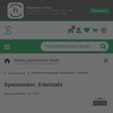
hagebau shop
Anzeigen
hagebau connect GmbH & Co. KG
KOSTENLOS- In Google Play
Wähle jetzt Deinen Markt
Zubehör Sonnensegel, Spannanker , edelstahl
Spannsysteme
Spannanker, Edelstahl
Online-Artikelnr.: 1177637