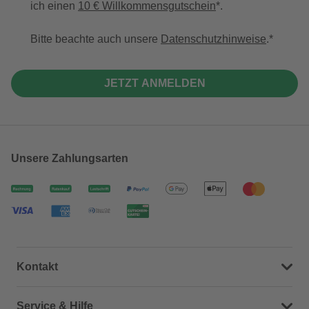
ich einen
10 € Willkommensgutschein
*.
Bitte beachte auch unsere
Datenschutzhinweise
.
JETZT ANMELDEN
Unsere Zahlungsarten
Kontakt
Dein Kontakt zu uns
Service & Hilfe