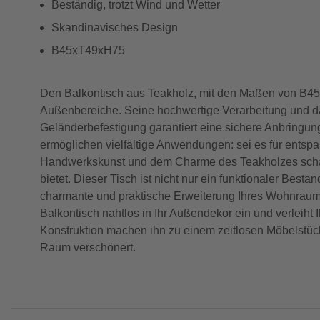
Beständig, trotzt Wind und Wetter
Skandinavisches Design
B45xT49xH75
Den Balkontisch aus Teakholz, mit den Maßen von B45 x
Außenbereiche. Seine hochwertige Verarbeitung und das
Geländerbefestigung garantiert eine sichere Anbringu
ermöglichen vielfältige Anwendungen: sei es für entsp
Handwerkskunst und dem Charme des Teakholzes schafft
bietet. Dieser Tisch ist nicht nur ein funktionaler Best
charmante und praktische Erweiterung Ihres Wohnraums ve
Balkontisch nahtlos in Ihr Außendekor ein und verleiht
Konstruktion machen ihn zu einem zeitlosen Möbelstück
Raum verschönert.