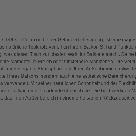
 T49 x H75 cm und einer Geländerbefestigung, ist eine exquisi
 natürliche Teakholz verleihen Ihrem Balkon Stil und Funktiona
ng, was diesen Tisch zur idealen Wahl für Balkone macht. Se
annte Momente im Freien oder für kleinere Mahlzeiten. Die Ver
 eine elegante Atmosphäre, die Ihren Außenbereich aufwertet 
andteil Ihres Balkons, sondern auch eine ästhetische Bereicherun
rwandelt. Mit seiner natürlichen Schönheit und der Flexibilität,
 Ihrem Balkon eine einladende Atmosphäre. Die hochwertigen Mat
, das Ihren Außenbereich in einen erholsamen Rückzugsort ver