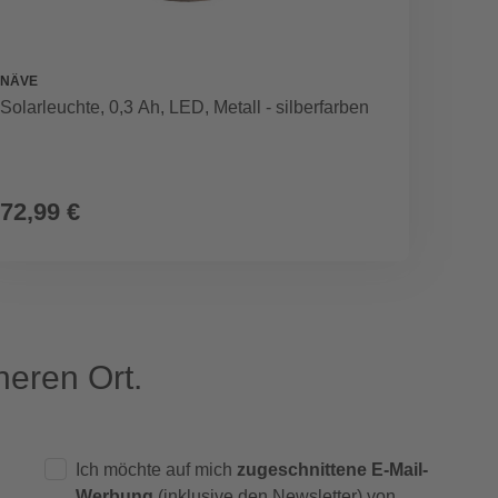
NÄVE
MERXX
Solarleuchte, 0,3 Ah, LED, Metall - silberfarben
Sonnen
Polyes
72,99 €
169,
eren Ort.
Ich möchte auf mich
zugeschnittene E-Mail-
Werbung
(inklusive den Newsletter) von