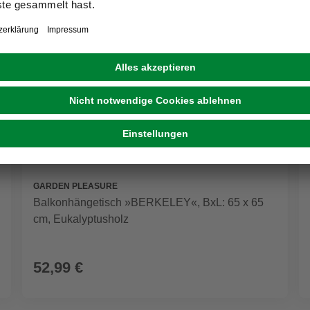
GARDEN PLEASURE
Balkonhängetisch »BERKELEY«, BxL: 65 x 65
cm, Eukalyptusholz
52,99 €