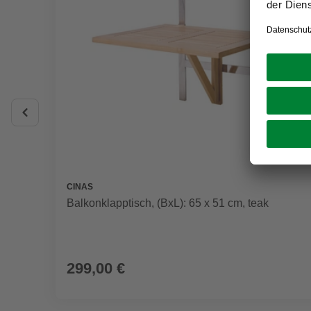
CINAS
Balkonklapptisch, (BxL): 65 x 51 cm, teak
299,00 €