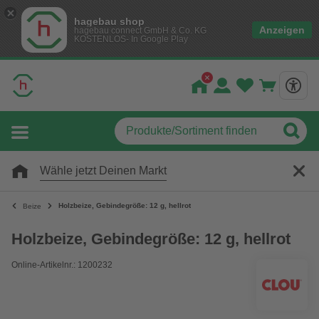
hagebau shop
Anzeigen
hagebau connect GmbH & Co. KG
KOSTENLOS- In Google Play
Wähle jetzt Deinen Markt
Holzbeize, Gebindegröße: 12 g, hellrot
Beize
Holzbeize, Gebindegröße: 12 g, hellrot
Online-Artikelnr.: 1200232