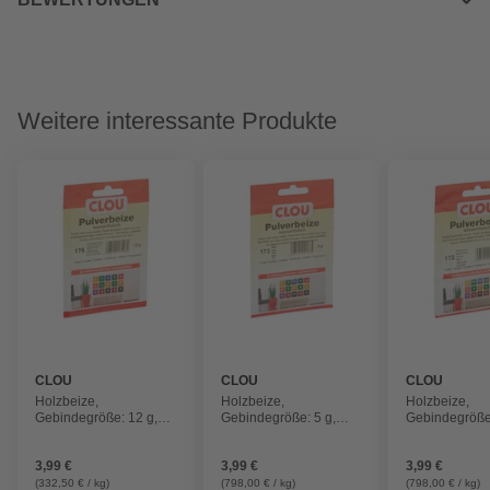
Weitere interessante Produkte
CLOU
CLOU
CLOU
Holzbeize,
Holzbeize,
Holzbeize,
Gebindegröße: 12 g,
Gebindegröße: 5 g,
Gebindegröße:
kirschbaum
teak
birnbaumfarb
3,99 €
3,99 €
3,99 €
(332,50 € / kg)
(798,00 € / kg)
(798,00 € / kg)