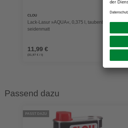
CLOU
Lack-Lasur »AQUA«, 0,375 l, taubenblau,
seidenmatt
11,99 €
(31,97 € / l)
Passend dazu
PASST DAZU