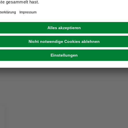
CLOU
Lack-Lasur »AQUA«, 0,375 l, mahagonibraun,
seidenmatt
11,99 €
(31,97 € / l)