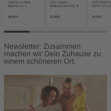
Laterne »e-lights
LED Lampen
LED-Akkuleuc
BatteryLock «,
BatteryGuard 200L Mini
BxHxT: 95 x 1
blau/schwarz,
Lantern, 200 Lumen,
mm, Kunststoff,
Kunststoff
schwarz
Akku und Lad
49,99 €
22,99 €
24,99 €
Newsletter: Zusammen
machen wir Dein Zuhause zu
einem schöneren Ort.