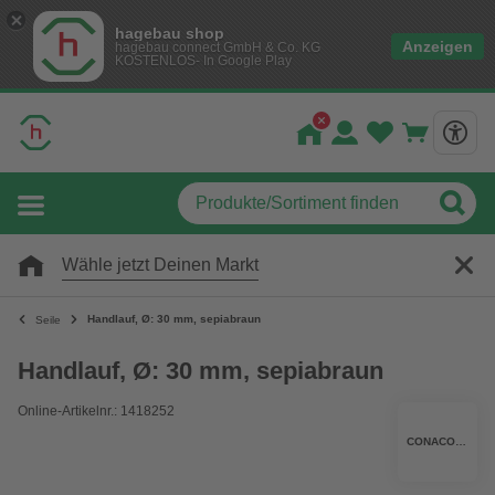
hagebau shop
Anzeigen
hagebau connect GmbH & Co. KG
KOSTENLOS- In Google Play
Wähle jetzt Deinen Markt
Handlauf, Ø: 30 mm, sepiabraun
Seile
Handlauf, Ø: 30 mm, sepiabraun
Online-Artikelnr.: 1418252
CONACORD