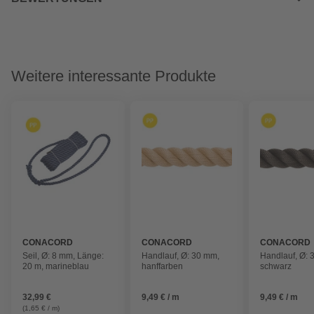
Weitere interessante Produkte
CONACORD
CONACORD
CONACORD
Seil, Ø: 8 mm, Länge:
Handlauf, Ø: 30 mm,
Handlauf, Ø: 
20 m, marineblau
hanffarben
schwarz
32,99 €
9,49 € / m
9,49 € / m
(1,65 € / m)