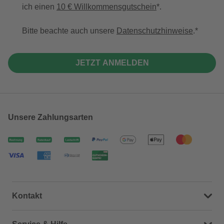
ich einen
10 € Willkommensgutschein
*.
Bitte beachte auch unsere
Datenschutzhinweise
.
JETZT ANMELDEN
Unsere Zahlungsarten
Kontakt
Dein Kontakt zu uns