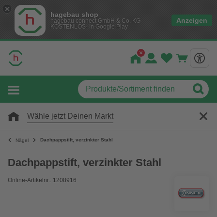
hagebau shop
Anzeigen
hagebau connect GmbH & Co. KG
KOSTENLOS- In Google Play
Wähle jetzt Deinen Markt
Dachpappstift, verzinkter Stahl
Nägel
Dachpappstift, verzinkter Stahl
Online-Artikelnr.: 1208916