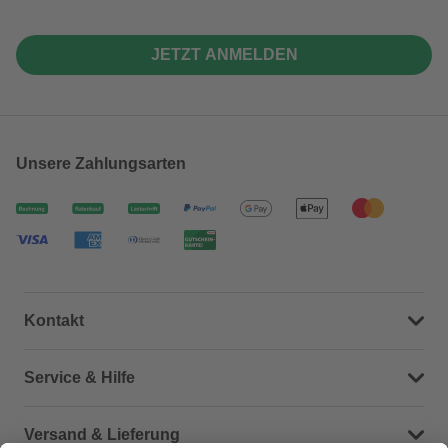
JETZT ANMELDEN
Unsere Zahlungsarten
Kontakt
Dein Kontakt zu uns
Service & Hilfe
Häufige Fragen (FAQ)
Versand & Lieferung