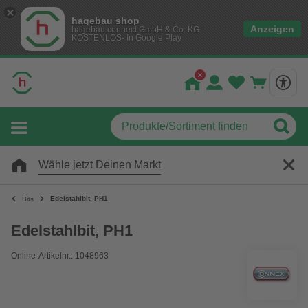
hagebau shop
Anzeigen
hagebau connect GmbH & Co. KG
KOSTENLOS- In Google Play
Wähle jetzt Deinen Markt
Edelstahlbit, PH1
Bits
Edelstahlbit, PH1
Online-Artikelnr.: 1048963