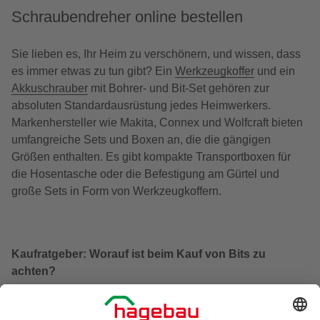
Schraubendreher online bestellen
Sie lieben es, Ihr Heim zu verschönern, und wissen, dass
es immer etwas zu tun gibt? Ein
Werkzeugkoffer
und ein
Akkuschrauber
mit Bohrer- und Bit-Set gehören zur
absoluten Standardausrüstung jedes Heimwerkers.
Markenhersteller wie Makita, Connex und Wolfcraft bieten
umfangreiche Sets und Boxen an, die die gängigen
Größen enthalten. Es gibt kompakte Transportboxen für
die Hosentasche oder die Befestigung am Gürtel und
große Sets in Form von Werkzeugkoffern.
Kaufratgeber: Worauf ist beim Kauf von Bits zu
achten?
Die Bits und Bohrer erfüllen die Anforderungen für den