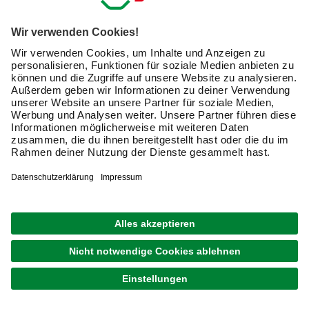
Heimwerker-Alltag und sind für die komfortable Bedienung
in der Regel magnetisch. Zu den wichtigen
Auswahlkriterien der Sets und Boxen gehören:
Zusammenstellung der Bits
Typ und Größe der Bohrer
Größe und Qualität der Transportbox und Bithalter
Die Bedienung erfolgt mit einem Schraubendreher oder
einem Akkuschrauber. Mit einem zweiten
Akku für den
Akkuschrauber
können Sie gleichzeitig laden und arbeiten
– lästige Pausen und Unterbrechungen gehören damit der
Vergangenheit an.