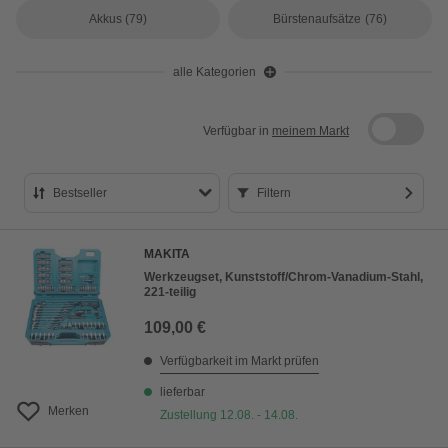
Akkus
(79)
Bürstenaufsätze
(76)
alle Kategorien
Verfügbar in
meinem Markt
Bestseller
Filtern
Bestseller
MAKITA
Preis aufsteigend
Werkzeugset, Kunststoff/Chrom-Vanadium-Stahl,
221-teilig
Preis absteigend
109,00 €
Bewertung
Verfügbarkeit im Markt prüfen
lieferbar
Merken
Zustellung 12.08. - 14.08.