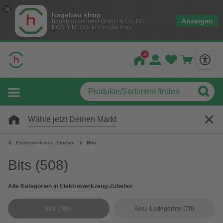
hagebau shop
Anzeigen
hagebau connect GmbH & Co. KG
KOSTENLOS- In Google Play
Wähle jetzt Deinen Markt
Elektrowerkzeug-Zubehör
Bits
Bits
(508)
Alle Kategorien in Elektrowerkzeug-Zubehör
Bits
(508)
Akku-Ladegeräte
(70)