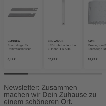
CONNEX
LEDVANCE
KWB
Ersatzklinge, für
LED-Unterbauleuchte
Messer, Hss-B
Dämmstoffmesser
»Linear LED Slim
Lochsaege 
COXT 670000 von
RGBW«, 6W, 3000 K
DURCHMESS
CONNEX
MM
6,49 €
57,99 €
18,99 €
Newsletter: Zusammen
machen wir Dein Zuhause zu
einem schöneren Ort.