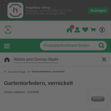
hagebau shop
Anzeigen
hagebau connect GmbH & Co. KG
KOSTENLOS- In Google Play
Wähle jetzt Deinen Markt
Gartentorfedern, vernickelt
Zaunbeschläge
Gartentorfedern, vernickelt
Online-Artikelnr.: 1049496