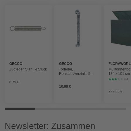
GECCO
GECCO
FLORAWORL
Zugfeder, Stahl, 4 Stück
Torfeder,
Mülltonnenbox
Rohstahl/verzinkt, 5
134 x 101 cm 
Stück,
1.810 Liter
(1)
8,79 €
goldfarben/irisierend
10,99 €
299,00 €
Newsletter: Zusammen