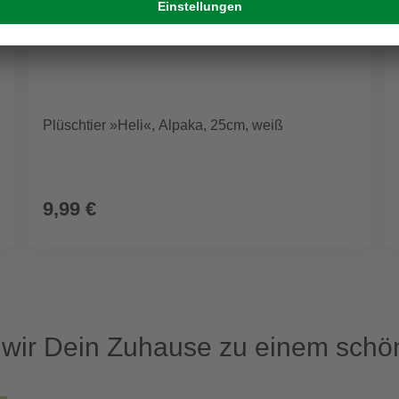
Plüschtier »Heli«, Alpaka, 25cm, weiß
9,99 €
ir Dein Zuhause zu einem schön