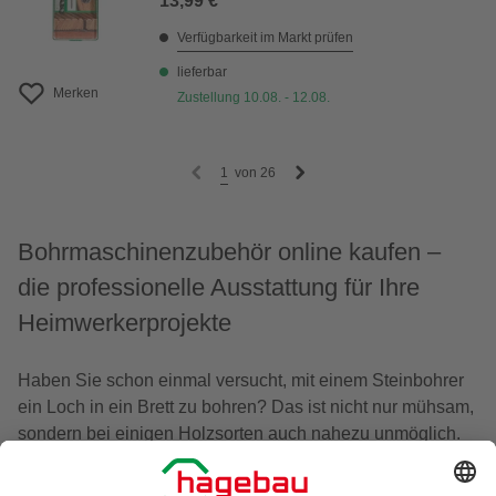
13,99 €
Verfügbarkeit im Markt prüfen
lieferbar
Merken
Zustellung 10.08. - 12.08.
1
von
26
Bohrmaschinenzubehör online kaufen –
die professionelle Ausstattung für Ihre
Heimwerkerprojekte
Haben Sie schon einmal versucht, mit einem Steinbohrer
ein Loch in ein Brett zu bohren? Das ist nicht nur mühsam,
sondern bei einigen
Holzsorten
auch nahezu unmöglich.
Ebenso verhält es sich mit Fliesen oder Metall: Jedes
Material benötigt eigenes Bohrmaschinenzubehör. Welche