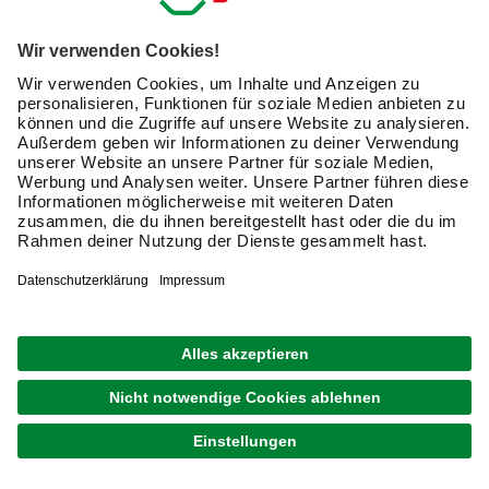
Unterschiede es gibt und welches clevere
Bohrmaschinenzubehör darüber hinaus bei hagebau.de
online erhältlich ist, lesen Sie hier.
Warum brauche ich unterschiedliche Bohrer?
Jedes Material hat spezifische Eigenschaften. Damit ein
Bohrloch perfekt gelingt, muss der Bohrer optimal
hineingleiten können. Manchmal ist dafür ein
Materialabtrag
notwendig, wie bei Holz oder Kunststoffen.
In anderen Fällen muss das
Material zertrümmert
werden, wie bei Stein oder Beton. Der
Spiralbohrer
ist ein
klassisches Bohrmaschinenzubehör, das zwar auf den
ersten Blick immer gleich aussieht, in den Details jedoch
den unterschiedlichen Anforderungen der verschiedenen
Materialien gerecht wird.