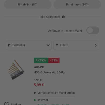
Bohrhilfen
(64)
Bohrkronen
(163)
alle Kategorien
Verfügbar in
meinem Markt
Bestseller
Filtern
Bestseller
AKTION
- 33%
Preis aufsteigend
GO/ON!
Preis absteigend
HSS-Bohrersatz, 10-tlg
Bewertung
8,99 €
5,99 €
Verfügbarkeit im Markt prüfen
lieferbar
Merken