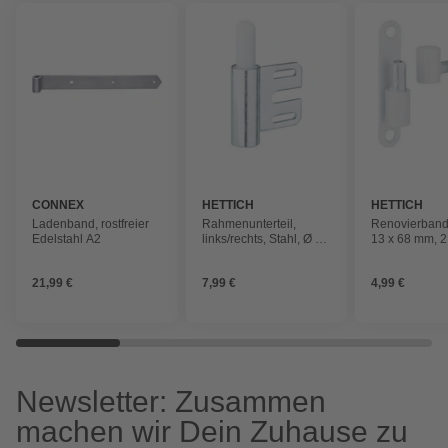
CONNEX
HETTICH
HETTICH
Ladenband, rostfreier
Rahmenunterteil,
Renovierband,
Edelstahl A2
links/rechts, Stahl, Ø 15
13 x 68 mm, 2 
x 65 mm, 2 St.
21,99 €
7,99 €
4,99 €
Newsletter: Zusammen
machen wir Dein Zuhause zu