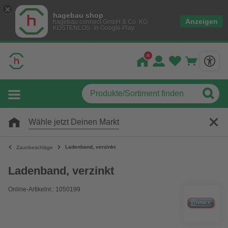
hagebau shop
Anzeigen
hagebau connect GmbH & Co. KG
KOSTENLOS- In Google Play
Wähle jetzt Deinen Markt
Ladenband, verzinkt
Zaunbeschläge
Ladenband, verzinkt
Online-Artikelnr.: 1050199