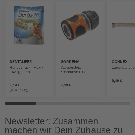
DENTALIFE®
GARDENA
CONNEX
Hundesnack »Maxi«,
Wasserstop,
Ladenband, ve
142 g, Huhn
Steckanschluss,
LxBxH: 35x35x61 mm
6,49 €
1,49 €
7,49 €
(10,49 € / kg)
Newsletter: Zusammen
machen wir Dein Zuhause zu