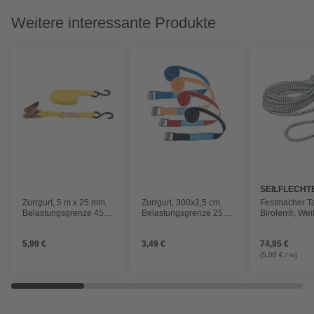
Weitere interessante Produkte
SEILFLECHT
Zurrgurt, 5 m x 25 mm,
Zurrgurt, 300x2,5 cm,
Festmacher Ta
Belastungsgrenze 45
Belastungsgrenze 250
Birolen®, Wei
kg, bunt
kg, bunt
Schwarz
5,99 €
3,49 €
74,95 €
(5,00 € / m)