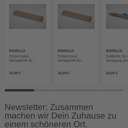
RAVELLO
RAVELLO
RAVELLO
Distanzrakel,
Distanzrakel,
Glättkelle, für 
Verlegehilfe für
Verlegehilfe für
Verlegung de
Steinteppiche
Steinteppiche
Steinteppichs
Edelstahl, Blat
16,99 €
16,99 €
18,99 €
0,7 mm
Newsletter: Zusammen
machen wir Dein Zuhause zu
einem schöneren Ort.