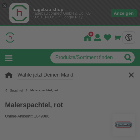
hagebau shop
Anzeigen
hagebau connect GmbH & Co. KG
KOSTENLOS- In Google Play
Wähle jetzt Deinen Markt
Malerspachtel, rot
Spachtel
Malerspachtel, rot
Online-Artikelnr.: 1049086