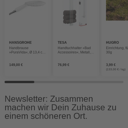
HANSGROHE
TESA
HUGRO
Handbrause
Handtuchhalter »Bad
Einrichtung, f
»PuraVida«, Ø 13,4 cm,
Accessoires«, Metall,
30g
chromfarben
verchromt, Klebelösung
149,00 €
76,99 €
3,99 €
(133,00 € / kg)
Newsletter: Zusammen
machen wir Dein Zuhause zu
einem schöneren Ort.