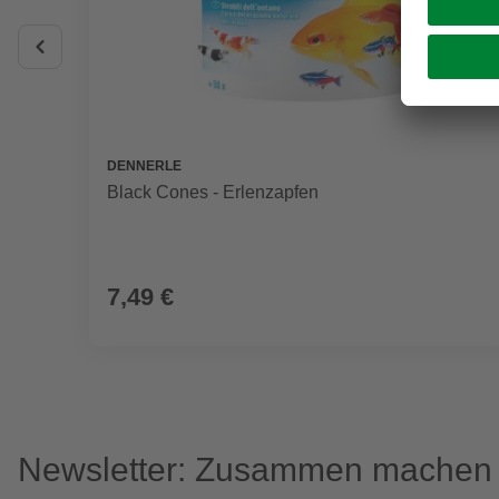
DENNERLE
Black Cones - Erlenzapfen
7,49 €
Newsletter: Zusammen machen w