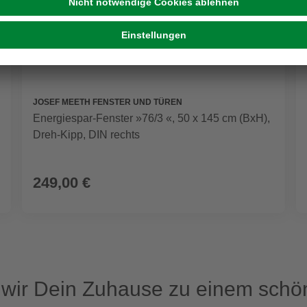
JOSEF MEETH FENSTER UND TÜREN
Energiespar-Fenster »76/3 «, 50 x 145 cm (BxH),
Dreh-Kipp, DIN rechts
249,00 €
ir Dein Zuhause zu einem schön