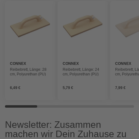
CONNEX
CONNEX
CONNEX
Reibebrett, Länge: 28
Reibebrett, Länge: 24
Reibebrett, L
cm, Polyurethan (PU)
cm, Polyurethan (PU)
cm, Polyureth
6,49 €
5,79 €
7,99 €
Newsletter: Zusammen
machen wir Dein Zuhause zu