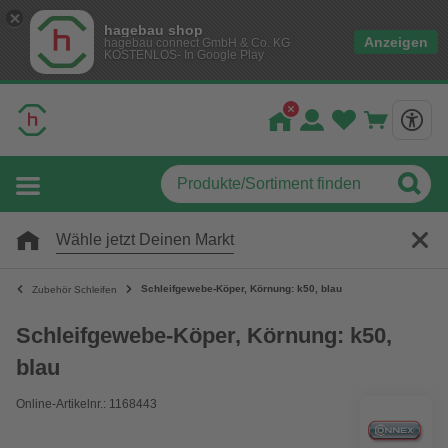
hagebau shop
Anzeigen
hagebau connect GmbH & Co. KG
KOSTENLOS- In Google Play
Wähle jetzt Deinen Markt
Schleifgewebe-Köper, Körnung: k50, blau
Zubehör Schleifen
Schleifgewebe-Köper, Körnung: k50,
blau
Online-Artikelnr.: 1168443