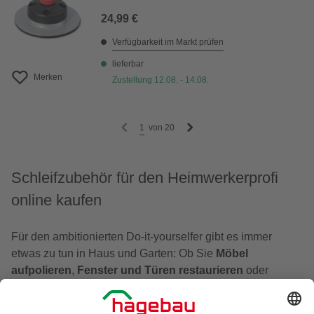
24,99 €
Verfügbarkeit im Markt prüfen
lieferbar
Merken
Zustellung 12.08. - 14.08.
1
von
20
Schleifzubehör für den Heimwerkerprofi
online kaufen
Für den ambitionierten Do-it-yourselfer gibt es immer
etwas zu tun in Haus und Garten: Ob Sie
Möbel
aufpolieren
,
Fenster und Türen restaurieren
oder
Metalloberflächen reinigen
möchten: Schleifmittel
benötigen Sie für wichtige Heimwerkerarbeiten. Dazu