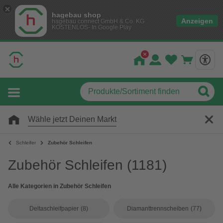
hagebau shop
Anzeigen
hagebau connect GmbH & Co. KG
KOSTENLOS- In Google Play
Wähle jetzt Deinen Markt
Schleifer
Zubehör Schleifen
Zubehör Schleifen
(1181)
Alle Kategorien in Zubehör Schleifen
Deltaschleifpapier
(8)
Diamanttrennscheiben
(77)