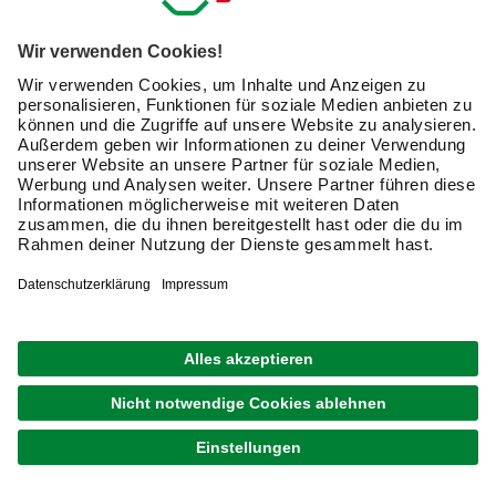
gehört auch das geeignete Schleifzubehör, wie
beispielsweise
Schleifaufsätze für Bohrmaschinen,
Schleifbänder oder Polierschwämme
. Informieren Sie
sich hier über das vielseitige Zubehör zum Schleifen und
kaufen Sie Schleifzubehör für die erfolgreiche
Durchführung Ihrer Projekte bequem online.
Wie wähle ich die passende Körnung aus?
Für die richtige Auswahl von Schleifmitteln und
Schleifzubehör ist die Körnung entscheidend. Die
unterschiedlichen Körnungsstufen eignen sich für
verschiedene Anwendungen und unterscheiden sich in
Hinblick auf den Materialabtrag.
Grundsätzlich gilt: