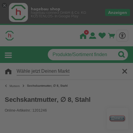
hagebau shop
Anzeigen
hagebau connect GmbH & Co. KG
KOSTENLOS- In Google Play
Wähle jetzt Deinen Markt
Sechskantmutter, ∅ 8, Stahl
Muttern
Sechskantmutter, ∅ 8, Stahl
Online-Artikelnr.: 1201246