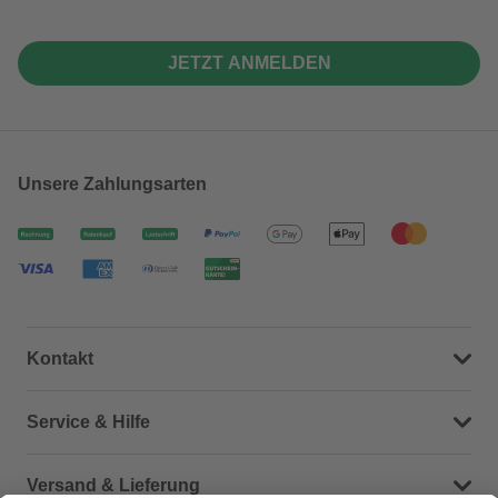
JETZT ANMELDEN
Unsere Zahlungsarten
Kontakt
Dein Kontakt zu uns
Service & Hilfe
Häufige Fragen (FAQ)
Versand & Lieferung