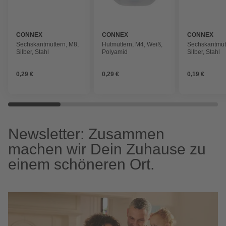
CONNEX
CONNEX
CONNEX
Sechskantmuttern, M8,
Hutmuttern, M4, Weiß,
Sechskantmutt
Silber, Stahl
Polyamid
Silber, Stahl
0,29 €
0,29 €
0,19 €
Newsletter: Zusammen
machen wir Dein Zuhause zu
einem schöneren Ort.