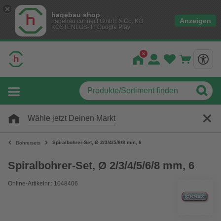
hagebau shop
Anzeigen
hagebau connect GmbH & Co. KG
KOSTENLOS- In Google Play
Wähle jetzt Deinen Markt
Spiralbohrer-Set, Ø 2/3/4/5/6/8 mm, 6
Bohrersets
Spiralbohrer-Set, Ø 2/3/4/5/6/8 mm, 6
Online-Artikelnr.: 1048406