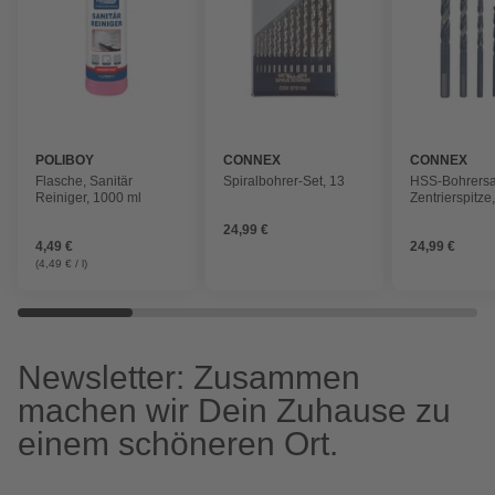
POLIBOY
CONNEX
CONNEX
Flasche, Sanitär
Spiralbohrer-Set, 13
HSS-Bohrersat
Reiniger, 1000 ml
Zentrierspitze,
4/5/6/8 mm
24,99 €
4,49 €
24,99 €
(4,49 € / l)
Newsletter: Zusammen
machen wir Dein Zuhause zu
einem schöneren Ort.