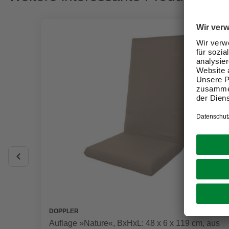
DOPPLER
Auflage »Nature«, BxHxL: 48 x 6 x 119 cm, aus