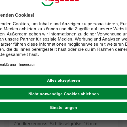
PROXXON
Zündkerzennuss, Schlüsselgröße: 16 mm