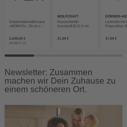
WOLFCRAFT
DÖRNER+H
Doppelstabmattenzaun
Rundschleifer
Lenkrolle mit P
»MORATA«, 50 cm x 50
Kunststoff Ø 22,5 cm
Polyurethan (
m, Anthrazit
silberfarben
2.299,00 €
21,99 €
37,99 €
(45,98 € / m)
Newsletter: Zusammen
machen wir Dein Zuhause zu
einem schöneren Ort.