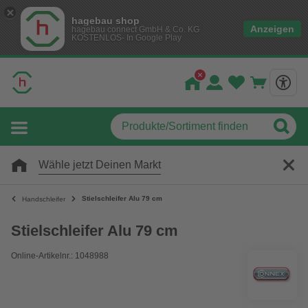
hagebau shop
Anzeigen
hagebau connect GmbH & Co. KG
KOSTENLOS- In Google Play
Wähle jetzt Deinen Markt
Stielschleifer Alu 79 cm
Handschleifer
Stielschleifer Alu 79 cm
Online-Artikelnr.: 1048988