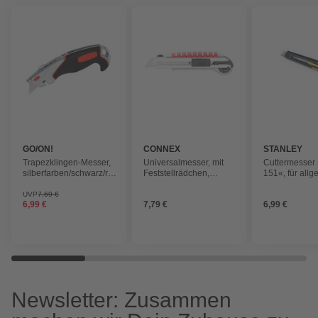
GO/ON!
CONNEX
STANLEY
Trapezklingen-Messer,
Universalmesser, mit
Cuttermesser 
silberfarben/schwarz/rot,
Feststellrädchen,
151«, für all
Metall, Klingenlänge: 60
schwarz/silberfarben/rot,
Schneidearbei
mm
zinkdruck
schwarz
UVP
7,69 €
6,99 €
7,79 €
6,99 €
Kunststoff/Metall
Newsletter: Zusammen