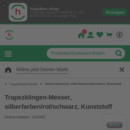
hagebau shop
Anzeigen
hagebau connect GmbH & Co. KG
KOSTENLOS- In Google Play
Wähle jetzt Deinen Markt
Universalmesser, silberfarben/rot/schwarz, Kunststoff
Trapezklingenmesser
Trapezklingen-Messer,
silberfarben/rot/schwarz, Kunststoff
Online-Artikelnr.: 1050467