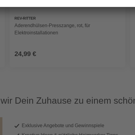
REV-RITTER
Aderendhülsen-Presszange, rot, für
Elektroinstallationen
24,99 €
ir Dein Zuhause zu einem schön
Exklusive Angebote und Gewinnspiele